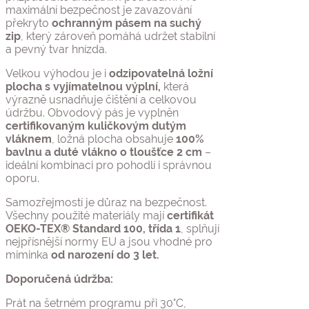
maximální bezpečnost je zavazování
překryto
ochranným pásem na suchý
zip
, který zároveň pomáhá udržet stabilní
a pevný tvar hnízda.
Velkou výhodou je i
odzipovatelná ložní
plocha s vyjímatelnou
výplní,
která
výrazně usnadňuje čištění a celkovou
údržbu. Obvodový pás je vyplněn
certifikovaným kuličkovým dutým
vláknem
, ložná plocha obsahuje
100%
bavlnu a duté vlákno o
tloušťce 2 cm
–
ideální kombinaci pro pohodlí i správnou
oporu.
Samozřejmostí je důraz na bezpečnost.
Všechny použité materiály mají
certifikát
OEKO-TEX® Standard 100, třída 1
, splňují
nejpřísnější normy EU a jsou vhodné pro
miminka
od narození do 3 let.
Doporučená údržba:
Prát na šetrném programu při 30°C,