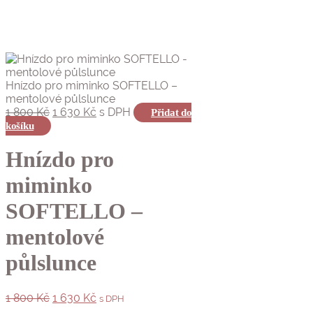
Hnízdo pro miminko SOFTELLO –
mentolové půlslunce
Původní
Aktuální
1 800
Kč
1 630
Kč
s DPH
Přidat do
cena
cena
košíku
byla:
je:
1
1
Hnízdo pro
800 Kč.
630 Kč.
miminko
SOFTELLO –
mentolové
půlslunce
Původní
Aktuální
1 800
Kč
1 630
Kč
s DPH
cena
cena