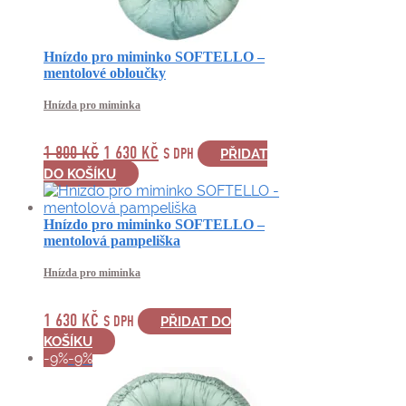
Hnízdo pro miminko SOFTELLO –
mentolové obloučky
Hnízda pro miminka
PŮVODNÍ
AKTUÁLNÍ
1 800
KČ
1 630
KČ
S DPH
PŘIDAT
CENA
CENA
DO KOŠÍKU
BYLA:
JE:
1
1
Hnízdo pro miminko SOFTELLO –
800 KČ.
630 KČ.
mentolová pampeliška
Hnízda pro miminka
1 630
KČ
S DPH
PŘIDAT DO
KOŠÍKU
-9%
-9%