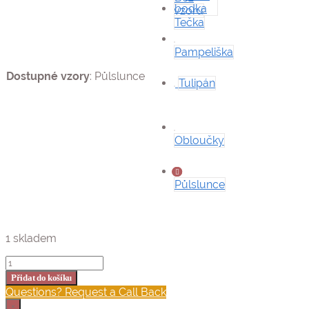
vzoru
Tečka
Pampeliška
Dostupné vzory
:
Půlslunce
Tulipán
Obloučky
Půlslunce
1 skladem
Hnízdo
pro
Přidat do košíku
miminko
Questions? Request a Call Back
SOFTELLO
×