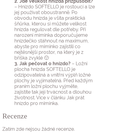
2. Jde velikost hnízda přizpůsobit?
– Hnízdo SOFTELLO je rostoucí a lze
jej používat oboustranně. Po
obvodu hnízda je všita praktická
šňůrka, kterou si můžete velikost
hnízda regulovat dle potřeby. Při
narození miminka doporučujeme
hnízdečko stáhnout na maximum,
abyste pro miminko zajistili co
nejtěsnější prostor, na který je z
bříška zvyklé 🙂
3. Jak pečovat o hnízdo?
– Ložní
plocha hnízda SOFTELLO je
odzipovatelná a vnitřní výplň ložné
plochy je vyjímatelná. Před každým
praním ložní plochu vyjměte,
zajistíte tak její trvácnost a dlouhou
životnost. Více v článku Jak prát
hnízdo pro miminka.
Recenze
Zatím zde nejsou žádné recenze.