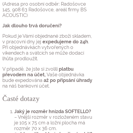
(Adresa pro osobní odběr: Radošovce
145, 908 63 Radošovce, areál firmy BS
ACOUSTIC)
Jak dlouho trvá doručení?
Pokud je Vámi objednané zboží skladem,
v pracovní dny jej
expedujeme do 24h
.
Při objednávkách vytvořených o
víkendech a svátcích se může dodací
lhůta prodloužit.
V případě, že jste si zvolili
platbu
převodem na účet,
Vaše objednávka
bude expedována
až po připsání úhrady
na náš bankovní účet.
Časté dotazy
Jaký je rozměr hnízda SOFTELLO?
– Vnější rozměr v rozloženém stavu
je 105 x 75 cm a ložní plocha má
rozměr 70 x 36 cm.