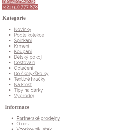
info@softello.sk
800 KČ.
630 KČ.
+421 910 777 878
Kategorie
Novinky
Podle kolekce
Spinkání
Krmení
Koupání
Dětský pokoj
Cestování
Oblečení
Do školy/školky
Textilné hračky
Na křest
Tipy na dárky
Výprodej
Informace
Partnerské prodejny
O nás
Vzorkovník látek