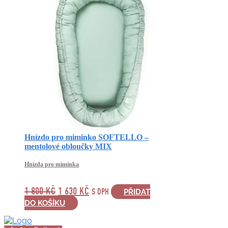
Hnízdo pro miminko SOFTELLO –
mentolové obloučky MIX
Hnízda pro miminka
PŮVODNÍ
AKTUÁLNÍ
1 800
KČ
1 630
KČ
S DPH
PŘIDAT
CENA
CENA
DO KOŠÍKU
BYLA:
JE:
1
1