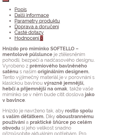
-
mentolové
Popis
půlslunce
Další informace
množství
Parametry produktu
Doprava a doručení
Časté dotazy
Hodnocení
0
Hnízdo pro miminko SOFTELLO –
mentolové půlslunce
je ztělesněním
pohodlí, bezpečí a nadčasového designu.
Vyrobeno z
prémiového bavlněného
saténu
s naším
originálním designem.
Tento výjimečný materiál je v porovnání s
klasickou bavlnou
výrazně jemnější,
hebčí a příjemnější na omak
, takže vaše
miminko se v něm bude cítit doslova
jako
v bavlnce
.
Hnízdo je navrženo tak, aby
rostlo spolu
s vaším děťátkem.
Díky
oboustrannému
používání
a
praktické šňůrce po celém
obvodu
si jeho velikost snadno
přizpůsobíte aktuálním potřebám. Pro