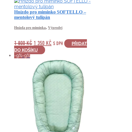
lze
vybrat
Hnízdo pro miminko SOFTELLO –
na
mentolový tulipán
stránce
produktu
,
Hnízda pro miminka
Výprodej
PŮVODNÍ
AKTUÁLNÍ
1 800
KČ
1 350
KČ
S DPH
PŘIDAT
CENA
CENA
DO KOŠÍKU
-9%
-9%
BYLA:
JE:
1
1
800 KČ.
350 KČ.