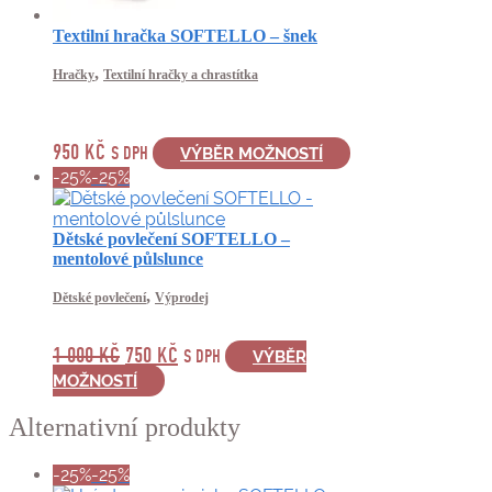
Textilní hračka SOFTELLO – šnek
,
Hračky
Textilní hračky a chrastítka
Tento
950
KČ
S DPH
VÝBĚR MOŽNOSTÍ
produkt
-25%
-25%
má
více
variant.
Dětské povlečení SOFTELLO –
Možnosti
mentolové půlslunce
lze
vybrat
,
Dětské povlečení
Výprodej
na
stránce
PŮVODNÍ
AKTUÁLNÍ
1 000
KČ
750
KČ
S DPH
VÝBĚR
produktu
CENA
CENA
Tento
MOŽNOSTÍ
produkt
BYLA:
JE:
má
Alternativní produkty
1
750 KČ.
více
000 KČ.
variant.
-25%
-25%
Možnosti