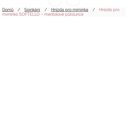
Domů
/
Spinkání
/
Hnízda pro miminka
/
Hnízdo pro
miminko SOFTELLO – mentolové půlslunce