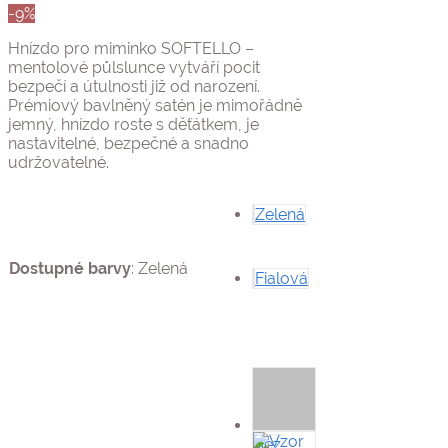
-9%
byla:
je:
1
1
Hnízdo pro miminko SOFTELLO –
800 Kč.
630 Kč.
mentolové půlslunce vytváří pocit
bezpečí a útulnosti již od narození.
Prémiový bavlněný satén je mimořádně
jemný, hnízdo roste s děťátkem, je
nastavitelné, bezpečné a snadno
udržovatelné.
Zelená
Dostupné barvy
:
Zelená
Fialová
Bez