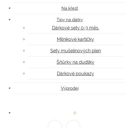
Na křest
Tipy na dárky
Dárkové sety 0-3 měs.
Milníkové kartičky
Sety mušelínových plen
Šňůrky na dudlíky
Dárkové poukazy
Výprodej
0
Kč
0